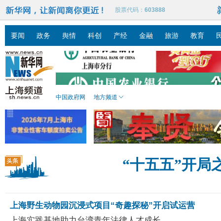
股票代码：
603888
要闻
政务
舆情
科创
产经
金融
旅游
教育
中国政府网
地方频道
“十五五”开局
上海青浦：
上海野生动物园沉浸式项目“奇趣探秘”开启试运营
上海实践基地助力台湾青年法律人才成长