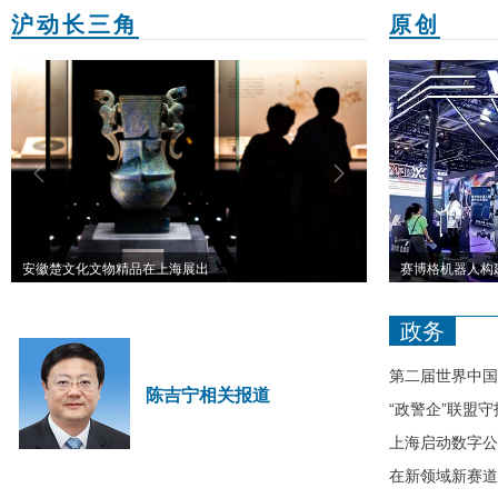
沪动长三角
原创
next
prev
nex
新华全媒+｜长三角重大工程奋战“开门红”
赛博格机器人构建重载移动机器人生态产业链
新春走基层｜长三角
上海瑞金医院首
政务
第二届世界中国
陈吉宁相关报道
主旨演讲
“政警企”联盟守
上海启动数字公
在新领域新赛道