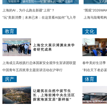
智能软件，缘何普陀——向“新”增长的一线产业观察
宝武
上海的AI，为什么跑去新疆“上班”？
“围观”2026W
“玩”美新消费｜未来已来：在这里看AI如何“飞入寻
上海马陆葡萄构
常百姓家”
能
教育
文化
上海交大展示溥渊未来学
者研究成果
上海成立高校践行总体国家安全观学生宣讲团联盟
春申美好生活季
中国青年五四奖章主题宣讲活动在沪举行
“利在天下者必
动在沪举行
房产
体育
让建筑在自然中拔节生
长，上海前滩中央生活区
探索海派宜居“新样板”