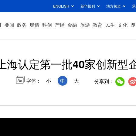
ENGLISH
新华报刊
地方频道
承
时
要闻
政务
舆情
科创
产经
金融
旅游
教育
民生
文化
即
上海认定第一批40家创新型
字体：
小
中
大
分享到：