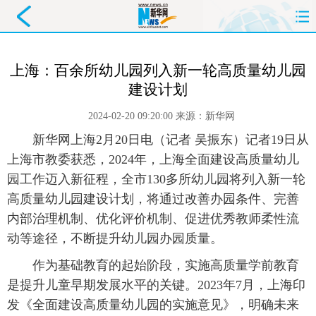
首页
要闻
政务
舆情
上海：百余所幼儿园列入新一轮高质量幼儿园
建设计划
科创
产经
金融
旅游
2024-02-20 09:20:00
来源：
新华网
教育
民生
文化
即时
 新华网上海2月20日电（记者 吴振东）记者19日从
上海市教委获悉，2024年，上海全面建设高质量幼儿
体育
健康
图片
信息
园工作迈入新征程，全市130多所幼儿园将列入新一轮
廉政
原创
长三角
高质量幼儿园建设计划，将通过改善办园条件、完善
内部治理机制、优化评价机制、促进优秀教师柔性流
动等途径，不断提升幼儿园办园质量。
 作为基础教育的起始阶段，实施高质量学前教育
是提升儿童早期发展水平的关键。2023年7月，上海印
发《全面建设高质量幼儿园的实施意见》，明确未来