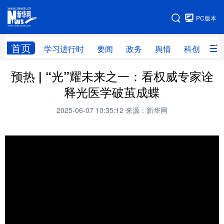
手机版
PC版本
网站地图
首页
学习进行时
要闻
政务
舆情
科创
产
预热 | “光”耀未来之一：看权威专家诠
首页
学习进行时
要闻
政务
释光医学破茧成蝶
舆情
科创
产经
金融
2025-06-07 10:35:12
来源：新华网
旅游
教育
民生
文化
房产
体育
健康
图片
信息
廉政
原创
长三角频道