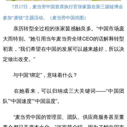
7月17日，麦当劳中国首席执行官张家茵在第三届链博会
参加“麦链”主题活动。（麦当劳中国供图）
亲历转型全过程的张家茵感触良多。“中国市场庞
大而特别。”她引用当年麦当劳全球CEO的话解释转型
初衷，“我们希望在中国的发展可以越来越好，所以决
定做出改变。”
与中国“绑定”，意味着什么？
在她看来，可以归纳成三大关键词——“中国团
队”“中国速度”“中国温度”。
“麦当劳中国的管理层、团队、供应商服务甚至董
事会都已高度本土化。”张家茵介绍，因为了解中国市