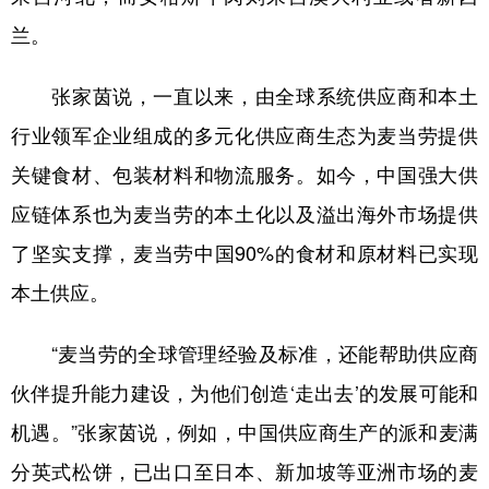
兰。
张家茵说，一直以来，由全球系统供应商和本土
行业领军企业组成的多元化供应商生态为麦当劳提供
关键食材、包装材料和物流服务。如今，中国强大供
应链体系也为麦当劳的本土化以及溢出海外市场提供
了坚实支撑，麦当劳中国90%的食材和原材料已实现
本土供应。
“麦当劳的全球管理经验及标准，还能帮助供应商
伙伴提升能力建设，为他们创造‘走出去’的发展可能和
机遇。”张家茵说，例如，中国供应商生产的派和麦满
分英式松饼，已出口至日本、新加坡等亚洲市场的麦