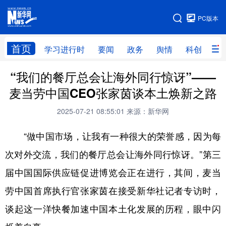
手机版
PC版本
网站地图
首页
学习进行时
要闻
政务
舆情
科创
产
“我们的餐厅总会让海外同行惊讶”——
首页
学习进行时
要闻
政务
麦当劳中国CEO张家茵谈本土焕新之路
舆情
科创
产经
金融
2025-07-21 08:55:01
来源：新华网
旅游
教育
民生
文化
“做中国市场，让我有一种很大的荣誉感，因为每
房产
体育
健康
图片
次对外交流，我们的餐厅总会让海外同行惊讶。”第三
信息
廉政
原创
长三角频道
届中国国际供应链促进博览会正在进行，其间，麦当
劳中国首席执行官张家茵在接受新华社记者专访时，
谈起这一洋快餐加速中国本土化发展的历程，眼中闪