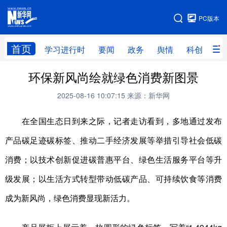
手机版
PC版本
网站地图
首页
学习进行时
要闻
政务
舆情
科创
产
环保新风尚绘就绿色消费新图景
首页
学习进行时
要闻
政务
2025-08-16 10:07:15
来源：新华网
舆情
科创
产经
金融
旅游
教育
民生
文化
在全国生态日到来之际，记者走访看到，多地通过发布
产品碳足迹碳标签、推动二手经济发展等举措引导社会低碳
房产
体育
健康
图片
消费；以技术创新促进碳普惠平台、绿色生活服务平台等升
信息
廉政
原创
长三角频道
级发展；以生活方式转型带动低碳产品、可持续饮食等消费
成为新风尚，绿色消费显现新活力。