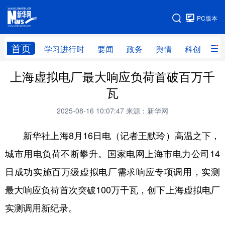
手机版
PC版本
网站地图
首页
学习进行时
要闻
政务
舆情
科创
产
上海虚拟电厂最大响应负荷首破百万千
首页
学习进行时
要闻
政务
瓦
舆情
科创
产经
金融
2025-08-16 10:07:47
来源：新华网
旅游
教育
民生
文化
新华社上海8月16日电（记者王默玲）高温之下，
房产
体育
健康
图片
城市用电负荷不断攀升。国家电网上海市电力公司14
信息
廉政
原创
长三角频道
日成功实施百万级虚拟电厂需求响应专项调用，实测
最大响应负荷首次突破100万千瓦，创下上海虚拟电厂
实测调用新纪录。