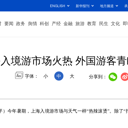
ENGLISH
新华报刊
地方频道
承
时
要闻
政务
舆情
科创
产经
金融
旅游
教育
民生
文化
即
入境游市场火热 外国游客青
字体：
小
中
大
分享到：
）今年暑期，上海入境游市场与天气一样“热辣滚烫”。除了“