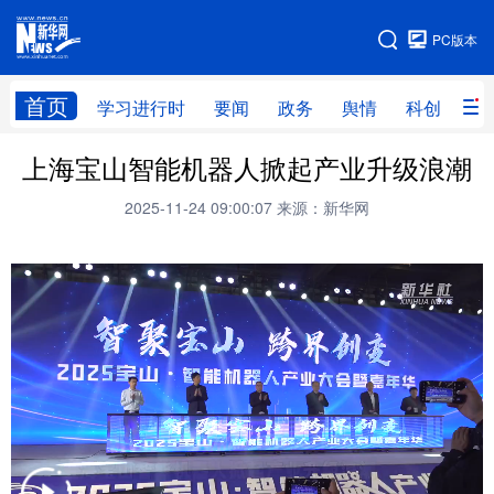
手机版
PC版本
网站地图
首页
学习进行时
要闻
政务
舆情
科创
产
上海宝山智能机器人掀起产业升级浪潮
首页
学习进行时
要闻
政务
2025-11-24 09:00:07
来源：新华网
舆情
科创
产经
金融
旅游
教育
民生
文化
房产
体育
健康
图片
信息
廉政
原创
长三角频道