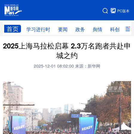
手机版
PC版本
网站地图
首页
学习进行时
要闻
政务
舆情
科创
产
2025上海马拉松启幕 2.3万名跑者共赴申
首页
学习进行时
要闻
政务
城之约
舆情
科创
产经
金融
2025-12-01 08:02:00
来源：新华网
旅游
教育
民生
文化
房产
体育
健康
图片
信息
廉政
原创
长三角频道