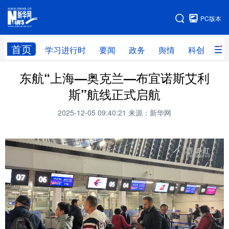
手机版
PC版本
网站地图
首页
学习进行时
要闻
政务
舆情
科创
产
东航“上海—奥克兰—布宜诺斯艾利
首页
学习进行时
要闻
政务
斯”航线正式启航
舆情
科创
产经
金融
2025-12-05 09:40:21
来源：新华网
旅游
教育
民生
文化
房产
体育
健康
图片
信息
廉政
原创
长三角频道