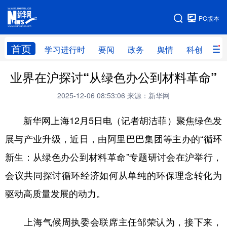
手机版
PC版本
网站地图
首页
学习进行时
要闻
政务
舆情
科创
产
业界在沪探讨“从绿色办公到材料革命”
首页
学习进行时
要闻
政务
2025-12-06 08:53:06
来源：新华网
舆情
科创
产经
金融
新华网上海12月5日电（记者胡洁菲）聚焦绿色发
旅游
教育
民生
文化
展与产业升级，近日，由阿里巴巴集团等主办的“循环
房产
体育
健康
图片
新生：从绿色办公到材料革命”专题研讨会在沪举行，
信息
廉政
原创
长三角频道
会议共同探讨循环经济如何从单纯的环保理念转化为
驱动高质量发展的动力。
上海气候周执委会联席主任邹荣认为，接下来，