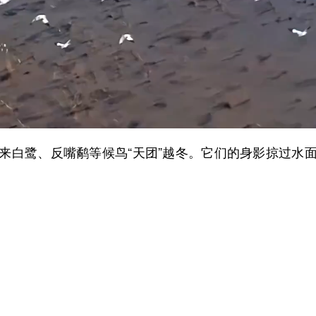
白鹭、反嘴鹬等候鸟“天团”越冬。它们的身影掠过水面