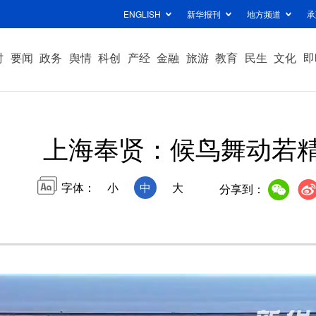
ENGLISH
新华报刊
地方频道
承
时
要闻
政务
舆情
科创
产经
金融
旅游
教育
民生
文化
即
上海奉贤：候鸟舞动若
字体：
小
中
大
分享到：