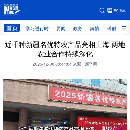
手机版
PC版本
网站地图
首页
学习进行时
要闻
政务
舆情
科创
产
近千种新疆名优特农产品亮相上海 两地
首页
学习进行时
要闻
政务
农业合作持续深化
舆情
科创
产经
金融
2025-12-08 08:44:04
来源：新华网
旅游
教育
民生
文化
房产
体育
健康
图片
信息
廉政
原创
长三角频道