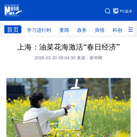
手机版
PC版本
网站地图
首页
学习进行时
要闻
政务
舆情
科创
产
上海：油菜花海激活“春日经济”
首页
学习进行时
要闻
政务
2026-03-30 09:04:30
来源：新华网
舆情
科创
产经
金融
旅游
教育
民生
文化
房产
体育
健康
图片
信息
廉政
原创
长三角频道