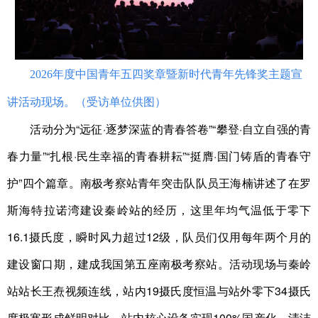
2026年度中国青年五四奖章暨新时代青年先锋奖主题宣
讲活动现场。（受访单位供图）
活动分为“远征·逐梦深蓝的青春答卷”“攀登·自立自强的青
春力量”“扎根·民生幸福的青春耕耘”“挺膺·国门铸盾的青春守
护”四个篇章。南极考察站青年突击队队员王海楠讲述了在罗
斯海特拉诺湾建设秦岭站的经历，这里年均气温低于零下
16.1摄氏度，瞬时风力超过12级，队员们仅用每年两个月的
建设窗口期，建成我国第五座南极考察站。活动现场与秦岭
站站长王焘视频连线，站内19摄氏度恒温与站外零下34摄氏
度极寒形成鲜明对比，站内核心设备实现100%国产化，清洁