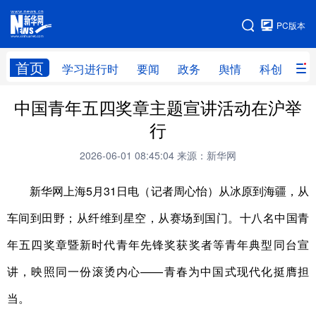
手机版
PC版本
网站地图
首页
学习进行时
要闻
政务
舆情
科创
产
中国青年五四奖章主题宣讲活动在沪举
首页
学习进行时
要闻
政务
行
舆情
科创
产经
金融
2026-06-01 08:45:04
来源：新华网
旅游
教育
民生
文化
新华网上海5月31日电（记者周心怡）从冰原到海疆，从
房产
体育
健康
图片
车间到田野；从纤维到星空，从赛场到国门。十八名中国青
信息
廉政
原创
长三角频道
年五四奖章暨新时代青年先锋奖获奖者等青年典型同台宣
讲，映照同一份滚烫内心——青春为中国式现代化挺膺担
当。