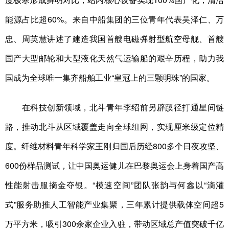
能源占比超60%。来自中船集团的三位青年代表吴泽仁、万
忠、周英慧讲述了建造我国首艘电磁弹射型航空母舰、首艘
国产大型邮轮和大型液化天然气运输船的艰辛历程，助力我
国成为全球唯一集齐船舶工业“皇冠上的三颗明珠”的国家。
在科技创新领域，北斗青年李绍前另辟蹊径打通星间链
路，推动北斗从区域覆盖走向全球组网，实现厘米级定位精
度。纤维材料青年科学家王刚归国后历经800多个日夜攻坚、
600份样品测试，让中国奥运健儿在巴黎奥运会上身着国产高
性能射击服摘金夺银。“模速空间”团队张韵与何鑫以“滴灌
式”服务助推人工智能产业集聚，三年累计提供载体空间超5
万平方米，吸引300余家企业入驻，带动区域总产值突破千亿