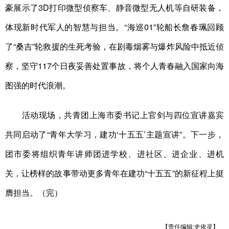
豪展示了3D打印微型侦察车、静音微型无人机等自研装备，
体现新时代军人的智慧与担当。“海巡01”轮船长詹春珮回顾
了“桑吉”轮救援的生死考验，在剧毒烟雾与爆炸风险中抵近侦
察，坚守117个日夜妥善处置事故，将个人青春融入国家向海
图强的时代浪潮。
活动现场，共青团上海市委书记上官剑与四位宣讲嘉宾
共同启动了“青年大学习，建功‘十五五’主题宣讲”。下一步，
团市委将组织青年讲师团进学校、进社区、进企业、进机
关，让榜样的故事带动更多青年在建功“十五五”的新征程上挺
膺担当。（完）
【责任编辑:史依灵】