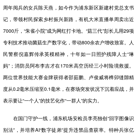
周年阅兵的女兵陈天燕，如今作为浦东新区新建村党总支书
记，带领村民探索乡村振兴新路，有机大米直播单周卖出近
7000斤，“朱雀小院”成为网红打卡地。“菇三代”彭长儿用29项
专利技术推动菌菇生产数字化，带动800余农户增收致富。人
民警察倪嘉辉传承英模精神，十年如一日照护残障人士“琳
妈”；消防员阿布李吉才在170米高空历经三小时险境救援。
两位世界技能大赛金牌获得者邵茹鹏、卢俊威将榫卯缝隙精
度从0.2毫米压缩至0.1毫米，在赛场突发状况下沉着应战，并
表示要让“一个人”的技艺化作“一群人”的实力。
在国门守护一线，浦东机场安检员李亮独创“回字图像识
别法”，并培养AI“数字徒弟”提升违禁品查获率。特种兵张亿