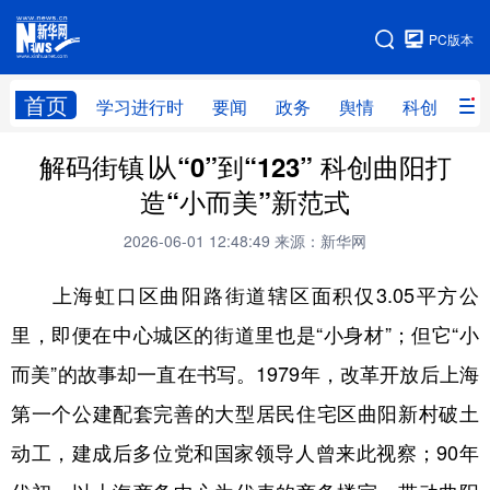
手机版
PC版本
网站地图
首页
学习进行时
要闻
政务
舆情
科创
产
解码街镇∣从“0”到“123” 科创曲阳打
首页
学习进行时
要闻
政务
造“小而美”新范式
舆情
科创
产经
金融
2026-06-01 12:48:49
来源：新华网
旅游
教育
民生
文化
上海虹口区曲阳路街道辖区面积仅3.05平方公
房产
体育
健康
图片
里，即便在中心城区的街道里也是“小身材”；但它“小
信息
廉政
原创
长三角频道
而美”的故事却一直在书写。1979年，改革开放后上海
第一个公建配套完善的大型居民住宅区曲阳新村破土
动工，建成后多位党和国家领导人曾来此视察；90年