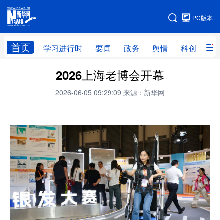
手机版
PC版本
网站地图
首页
学习进行时
要闻
政务
舆情
科创
产
2026上海老博会开幕
首页
学习进行时
要闻
政务
2026-06-05 09:29:09
来源：新华网
舆情
科创
产经
金融
旅游
教育
民生
文化
房产
体育
健康
图片
信息
廉政
原创
长三角频道