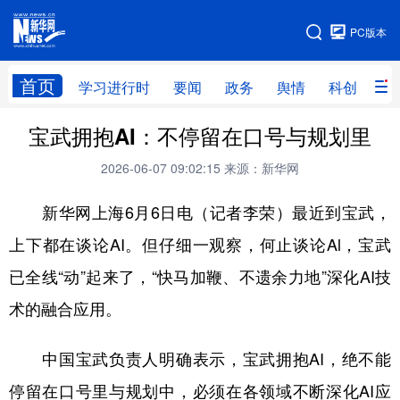
手机版
PC版本
网站地图
首页
学习进行时
要闻
政务
舆情
科创
产
宝武拥抱AI：不停留在口号与规划里
首页
学习进行时
要闻
政务
2026-06-07 09:02:15
来源：新华网
舆情
科创
产经
金融
新华网上海6月6日电（记者李荣）最近到宝武，
旅游
教育
民生
文化
上下都在谈论AI。但仔细一观察，何止谈论Al，宝武
房产
体育
健康
图片
已全线“动”起来了，“快马加鞭、不遗余力地”深化AI技
信息
廉政
原创
长三角频道
术的融合应用。
中国宝武负责人明确表示，宝武拥抱AI，绝不能
停留在口号里与规划中，必须在各领域不断深化AI应