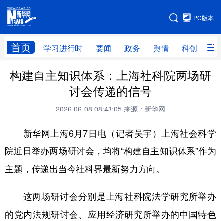
手机版
PC版本
网站地图
首页
学习进行时
要闻
政务
舆情
科创
产
构建自主知识体系：上海社科院两场研
首页
学习进行时
要闻
政务
讨会传递的信号
舆情
科创
产经
金融
2026-06-08 08:43:05
来源：新华网
旅游
教育
民生
文化
新华网上海6月7日电（记者吴宇）上海社会科学
房产
体育
健康
图片
院近日举办两场研讨会，均将“构建自主知识体系”作为
信息
廉政
原创
长三角频道
主题，传递出当今社科界最新努力方向。
这两场研讨会分别是上海社科院法学研究所举办
的党内法规研讨会、应用经济研究所举办的中国特色