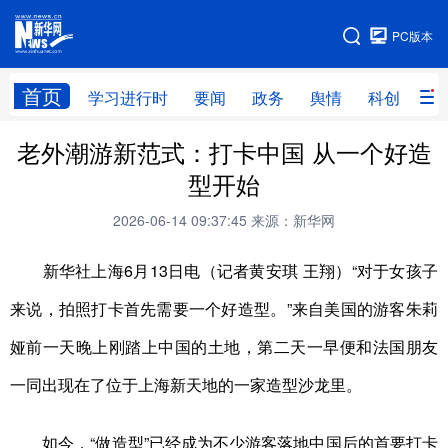
手机版
PC版本
网站地图
首页
学习进行时
要闻
政务
舆情
科创
产
老外潮游新范式：打卡中国 从一个好造
首页
学习进行时
要闻
政务
型开始
舆情
科创
产经
金融
2026-06-14 09:37:45
来源：新华网
旅游
教育
民生
文化
新华社上海6月13日电（记者黄安琪 王翔）“对于女孩子
房产
体育
健康
图片
来说，拍照打卡首先需要一个好造型。”来自美国的游客朱莉
信息
廉政
原创
长三角频道
娅前一天晚上刚踏上中国的土地，第二天一早便和法国朋友
一同出现在了位于上海新天地的一家造型沙龙里。
如今，“做造型”已经成为不少游客落地中国后的首要打卡