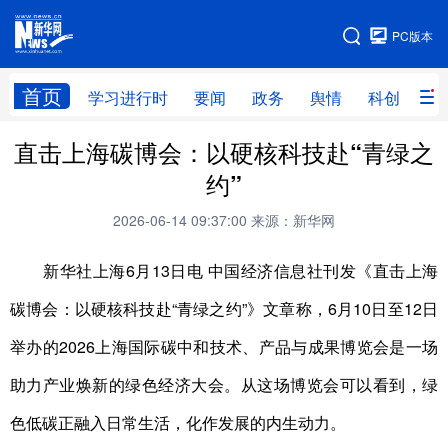
手机版
PC版本
网站地图
首页
学习进行时
要闻
政务
舆情
科创
产
直击上海碳博会：以硬核科技赴“青绿之
首页
学习进行时
要闻
政务
约”
舆情
科创
产经
金融
2026-06-14 09:37:00
来源：新华网
旅游
教育
民生
文化
新华社上海6月13日电 中国经济信息社刊发《直击上海
房产
体育
健康
图片
碳博会：以硬核科技赴“青绿之约”》文章称，6月10日至12日
信息
廉政
原创
长三角频道
举办的2026上海国际碳中和技术、产品与成果博览会是一场
助力产业焕新的绿色经济大会。从这场博览会可以看到，绿
色低碳正融入日常生活，化作发展的内生动力。