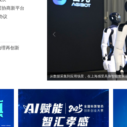
十五五”开局之年传统产业转型焕新
层协商新平台
协议
治理再创新
2026“黄河母亲杯”沿黄河九省（区）青少年足球邀