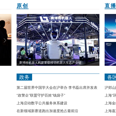
原创
直
next
新春走基层｜长三角海港VLOG：大舟如山看舟山
上海瑞金医院首设复发淋巴瘤临床研究专病门诊
安徽楚文化文
用寸土寸
政务
各
第二届世界中国学大会在沪举办 李书磊出席并发表
沪郊山
主旨演讲
“政警企”联盟守护百姓“钱袋子”
上海“
上海启动数字公共服务体系建设
上海金
在新领域新赛道跑出加速度抢占最前沿
上海嘉