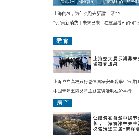
智能软件，缘何普陀——向“新”增长的一线产业
上海的AI，为什么跑去新疆“上班”？
“玩”美新消费｜未来已来：在这里看AI如何“
常百姓家”
教育
上海交大展示溥渊未
者研究成果
上海成立高校践行总体国家安全观学生宣讲
中国青年五四奖章主题宣讲活动在沪举行
房产
让建筑在自然中拔节
长，上海前滩中央生
探索海派宜居“新样板