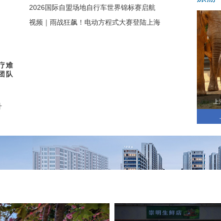
2026国际自盟场地自行车世界锦标赛启航
视频｜雨战狂飙！电动方程式大赛登陆上海
疗难
团队
上
升