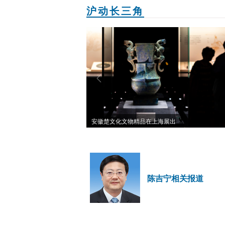
沪动长三角
v
next
prev
海展出
新华全媒+｜长三角重大工程奋战“开门红”
赛博格机器人构建重载移动机器人生态产业链
陈吉宁相关报道