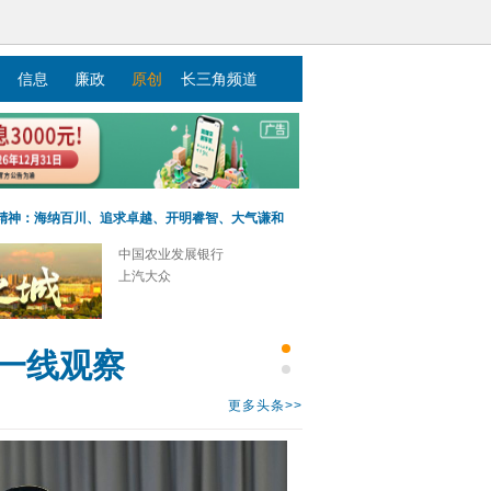
信息
廉政
原创
长三角频道
精神：海纳百川、追求卓越、开明睿智、大气谦和
中国农业发展银行
上汽大众
一线观察
更多头条>>
周期？