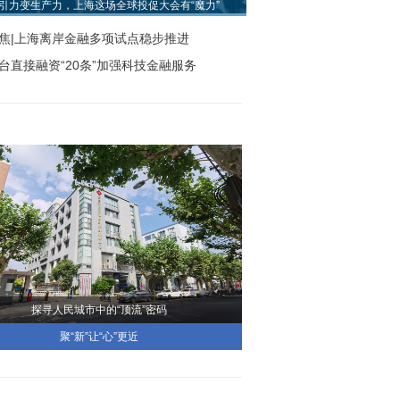
引力变生产力，上海这场全球投促大会有“魔力”
焦|上海离岸金融多项试点稳步推进
台直接融资“20条”加强科技金融服务
探寻人民城市中的“顶流”密码
聚“新”让“心”更近