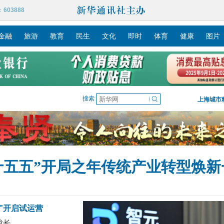
：
603888
金融
旅游
教育
民生
文化
即时
体育
健康
图片
搜索
上海城市
十五五”开局之年传统产业转型焕新
上海青浦：“世界的一角”如何穿越
”开启试运营
成长