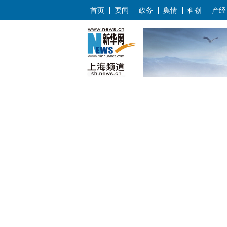
首页
要闻
政务
舆情
科创
产经