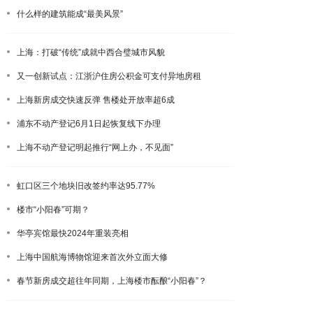
什么样的建筑能成“最美风景”
上海：打破“传统”成就中西合璧城市风貌
又一创新试点：江浙沪住房公积金可支付异地房租
上海新房成交快速反弹 售楼处开放率超6成
浦东不动产登记6月1日起恢复线下办理
上海不动产登记明起推行“网上办，不见面”
虹口区三个地块旧改签约率达95.77%
楼市“小阳春”可期？
华亭宾馆最快2024年重装亮相
上海中国航海博物馆迎来首次外立面大修
春节新房成交超往年同期，上海楼市酝酿“小阳春”？