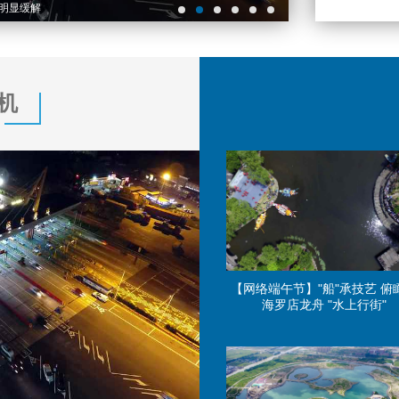
端午安康丨吃粽子讲究
机
【网络端午节】"船"承技艺 俯
海罗店龙舟 "水上行街"