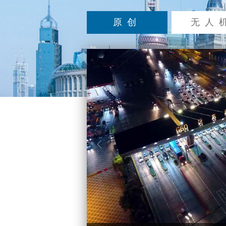
原创
无人
v