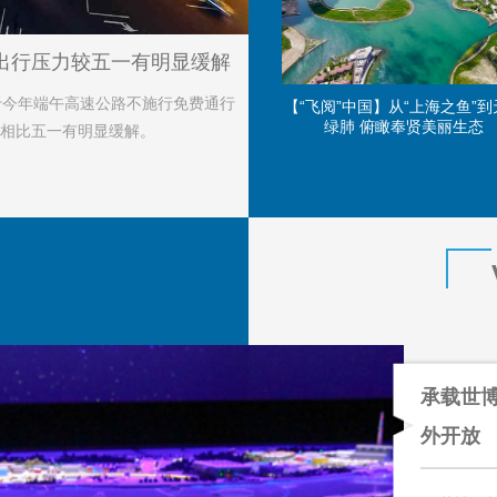
出行压力较五一有明显缓解
于今年端午高速公路不施行免费通行
【“飞阅”中国】从“上海之鱼”到
绿肺 俯瞰奉贤美丽生态
相比五一有明显缓解。
承载世博
外开放