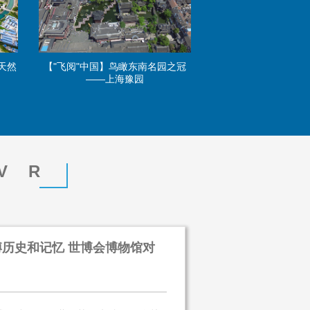
天然
【"飞阅"中国】鸟瞰东南名园之冠
——上海豫园
VR
历史和记忆 世博会博物馆对