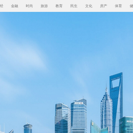
经
金融
时尚
旅游
教育
民生
文化
房产
体育