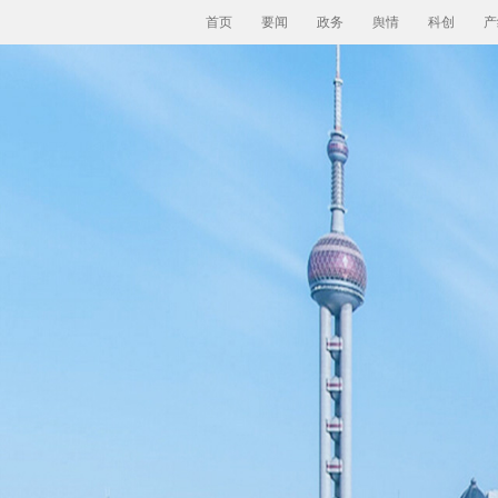
首页
要闻
政务
舆情
科创
产