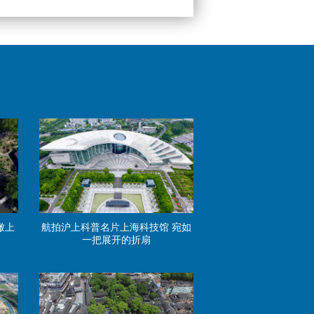
多，这些“规矩”你该知道！
瞰上
航拍沪上科普名片上海科技馆 宛如
一把展开的折扇