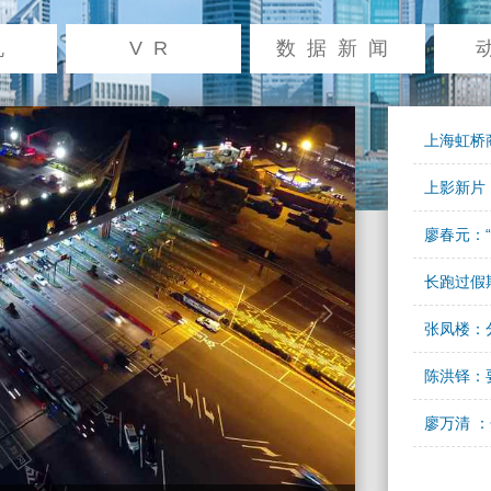
机
VR
数据新闻
上海虹桥
上影新片
搬上银幕
廖春元：
精神
长跑过假
next
张凤楼：
陈洪铎：
廖万清 